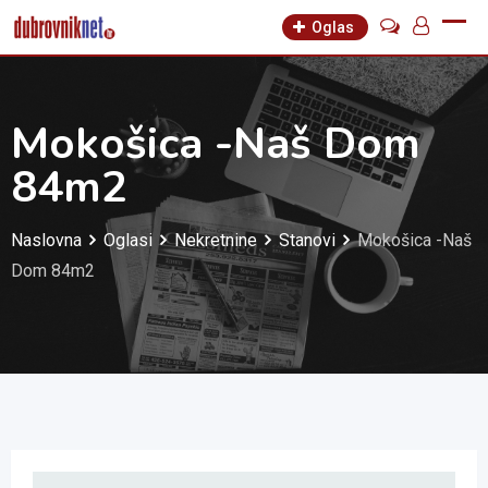
Skip
Oglas
to
content
Mokošica -Naš Dom
84m2
Naslovna
Oglasi
Nekretnine
Stanovi
Mokošica -Naš
Dom 84m2