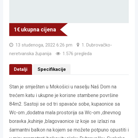
1
€
ukupna cijena
13 studenoga, 2022 6:26 pm
1. Dubrovačko-
neretvanska županija
1.576 pregleda
Detalji
Specifikacije
Stan je smješten u Mokošici u naselju Naš Dom na
trećem katu i ukupne je korisne stambene površine
84m2. Sastoji se od tri spavaće sobe, kupaonice sa
Wc-om ,dodatna mala prostorija sa Wc-om ,dnevnog
boravka ,kuhinje ,blagovaonice iz koje se izlazi na
šarmantni balkon na kojem se možete potpuno opustiti i