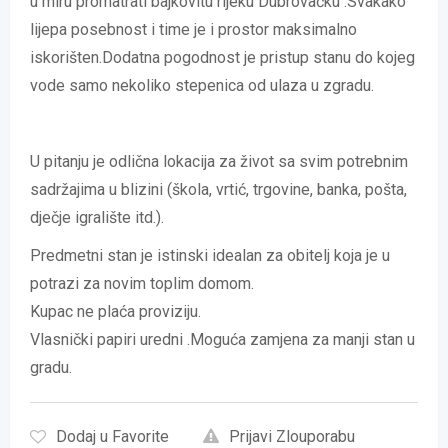
u miru promatrati bajkovitu rijeku Dubrovačku .Svakako
lijepa posebnost i time je i prostor maksimalno
iskorišten.Dodatna pogodnost je pristup stanu do kojeg
vode samo nekoliko stepenica od ulaza u zgradu.
U pitanju je odlična lokacija za život sa svim potrebnim
sadržajima u blizini (škola, vrtić, trgovine, banka, pošta,
dječje igralište itd.).
Predmetni stan je istinski idealan za obitelj koja je u
potrazi za novim toplim domom.
Kupac ne plaća proviziju.
Vlasnički papiri uredni .Moguća zamjena za manji stan u
gradu.
Dodaj u Favorite
Prijavi Zlouporabu