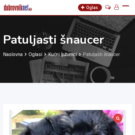
Skip
Oglas
to
content
Patuljasti šnaucer
Naslovna
Oglasi
Kućni ljubimci
Patuljasti šnaucer